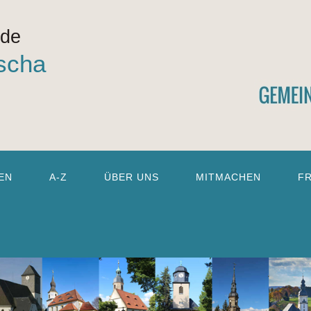
nde
scha
EN
A-Z
ÜBER UNS
MITMACHEN
F