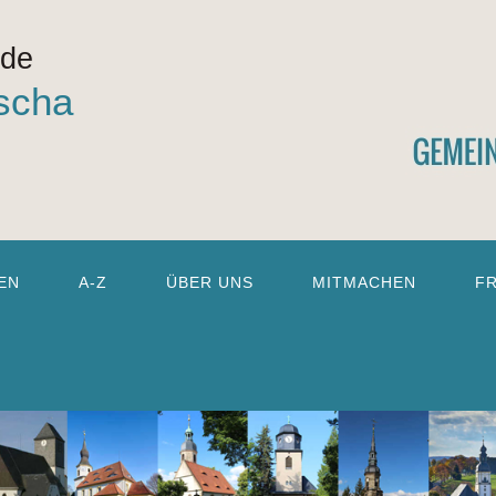
nde
scha
EN
A-Z
ÜBER UNS
MITMACHEN
F