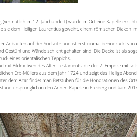
vermutlich im 12. Jahrhundert) wurde im Ort eine Kapelle errichte
 sie dem Heiligen Laurentius geweiht, einem römischen Diakon im 
 der Anbauten auf der Südseite und ist erst einmal beeindruckt von
Gestühl und Wände schlicht gehalten sind. Die Decke ist als so
uck eines orientalischen Teppichs.
 mit Bildmotiven des Alten Testaments, die der 2. Empore mit solc
 örtlichen Erb-Müllers aus dem Jahr 1724 und zeigt das Heilige Ab
nter dem Altar findet man Betstuben für die Honorationen des Ort
 stand ursprünglich in den Annen-Kapelle in Freiberg und kam 20