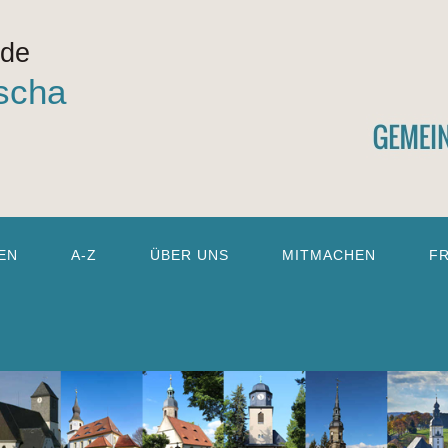
nde
scha
EN
A-Z
ÜBER UNS
MITMACHEN
F