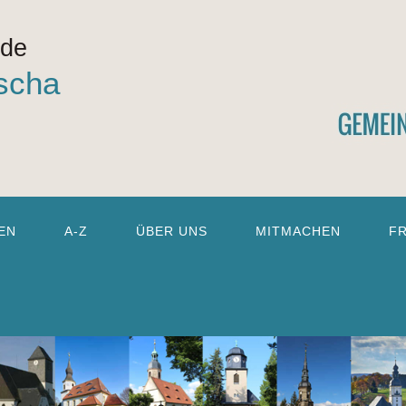
nde
scha
EN
A-Z
ÜBER UNS
MITMACHEN
F