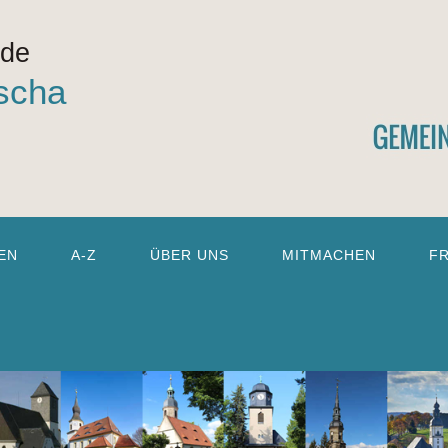
nde
scha
EN
A-Z
ÜBER UNS
MITMACHEN
F