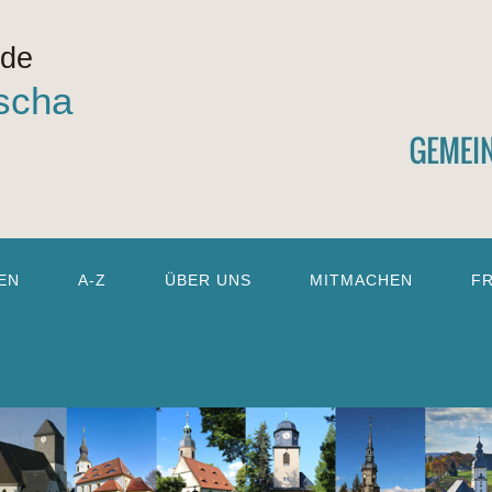
nde
scha
EN
A-Z
ÜBER UNS
MITMACHEN
F