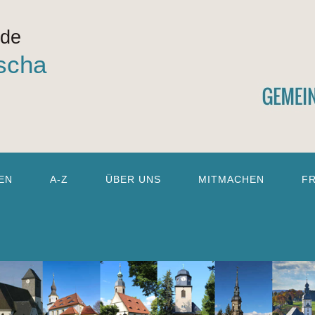
nde
scha
EN
A-Z
ÜBER UNS
MITMACHEN
F