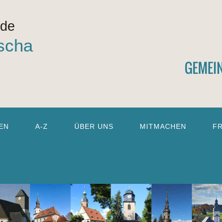
nde
scha
EN
A-Z
ÜBER UNS
MITMACHEN
F