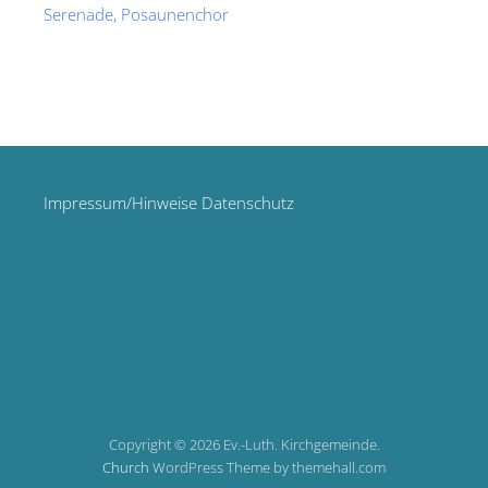
Serenade, Posaunenchor
Impressum/Hinweise Datenschutz
Copyright © 2026 Ev.-Luth. Kirchgemeinde.
Church
WordPress Theme by themehall.com