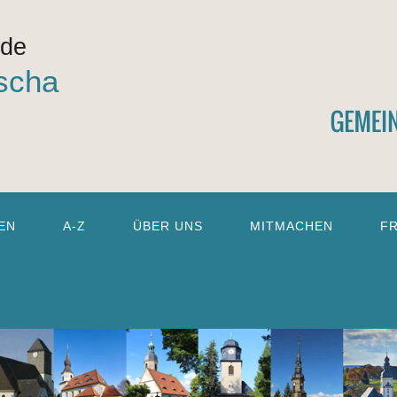
nde
scha
EN
A-Z
ÜBER UNS
MITMACHEN
F