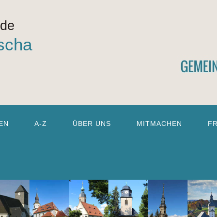
nde
scha
EN
A-Z
ÜBER UNS
MITMACHEN
F