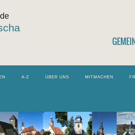
nde
scha
EN
A-Z
ÜBER UNS
MITMACHEN
F