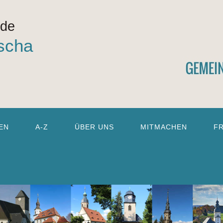
nde
scha
EN
A-Z
ÜBER UNS
MITMACHEN
F