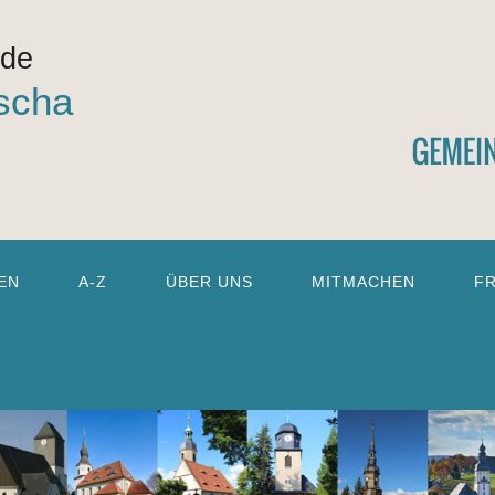
nde
scha
EN
A-Z
ÜBER UNS
MITMACHEN
F