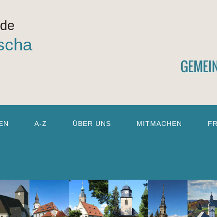
nde
scha
EN
A-Z
ÜBER UNS
MITMACHEN
F