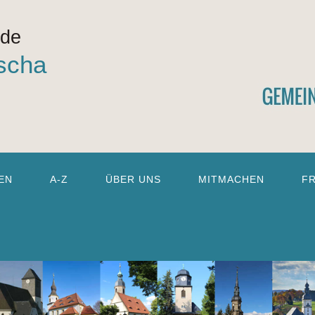
nde
scha
EN
A-Z
ÜBER UNS
MITMACHEN
F