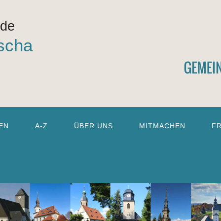
nde
scha
EN
A-Z
ÜBER UNS
MITMACHEN
F